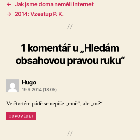
←
Jak jsme doma neměli internet
→
2014: Vzestup P. K.
1 komentář u „Hledám
obsahovou pravou ruku“
Hugo
19.9.2014 (18:05)
Ve čtvrtém pádě se nepíše „mně“, ale „mě“.
ODPOVĚDĚT