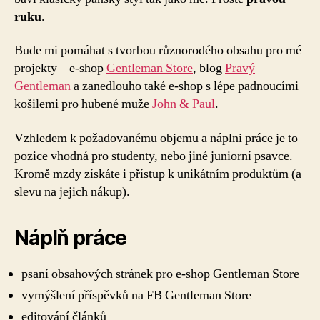
ruku
ruku
.
Bude mi pomáhat s tvorbou různorodého obsahu pro mé
projekty – e-shop
Gentleman Store
, blog
Pravý
Gentleman
a zanedlouho také e-shop s lépe padnoucími
košilemi pro hubené muže
John & Paul
.
Vzhledem k požadovanému objemu a náplni práce je to
pozice vhodná pro studenty, nebo jiné juniorní psavce.
Kromě mzdy získáte i přístup k unikátním produktům (a
slevu na jejich nákup).
Náplň práce
psaní obsahových stránek pro e-shop Gentleman Store
vymýšlení příspěvků na FB Gentleman Store
editování článků