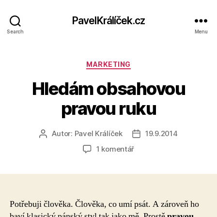
PavelKrálíček.cz
Search
Menu
Rubriky
MARKETING
Hledám obsahovou
pravou ruku
Autor:
Pavel Králíček
19.9.2014
Autor
Datum
příspěvku
příspěvku
u
1 komentář
textu
s
názvem
Hledám
obsahovou
Potřebuji člověka. Člověka, co umí psát. A zároveň ho
pravou
baví klasický pánský styl tak jako mě. Prostě
pravou