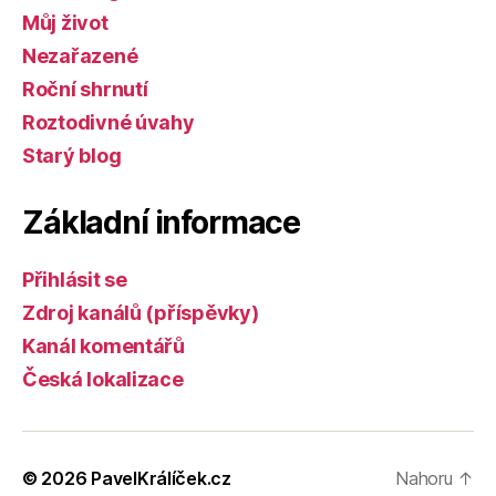
Můj život
Nezařazené
Roční shrnutí
Roztodivné úvahy
Starý blog
Základní informace
Přihlásit se
Zdroj kanálů (příspěvky)
Kanál komentářů
Česká lokalizace
© 2026
PavelKrálíček.cz
Nahoru
↑