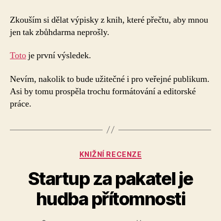
s
názvem
Zkouším si dělat výpisky z knih, které přečtu, aby mnou
Zápisky
jen tak zbůhdarma neprošly.
z
knihy
Toto
je první výsledek.
Umění
být
Nevím, nakolik to bude užitečné i pro veřejné publikum.
hodný
Asi by tomu prospěla trochu formátování a editorské
práce.
Rubriky
KNIŽNÍ RECENZE
Startup za pakatel je
hudba přítomnosti