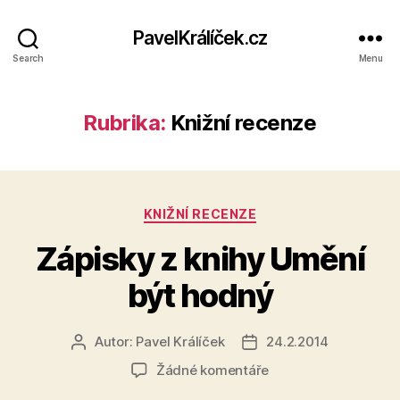
PavelKrálíček.cz
Search
Menu
Rubrika:
Knižní recenze
Rubriky
KNIŽNÍ RECENZE
Zápisky z knihy Umění
být hodný
Autor:
Pavel Králíček
24.2.2014
Autor
Datum
příspěvku
příspěvku
u
Žádné komentáře
textu