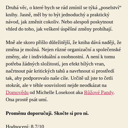
Druhá věc, o které bych se rád zmínil se týká „poselství“
knihy. Jasně, měl by to být jednoduchý a praktický
návod, jak změnit cokoliv. Nebo alespoň poskytnout
vhled do toho, jak veškeré úspěšné změny probíhají.
Mně ale skoro přišlo důležitější, že kniha dává naději, že
změna je možná. Nejen různé organizační a společenské
změny, ale i individuální a osobnostní. A není k tomu
potřeba žádných složitostí, jen efekt bílých vran,
načrtnout pár kritických tahů a navrhnout si prostředí
tak, aby podporovalo naše cíle. Určitě už jste to četli
stokrát, ale v téhle souvislosti nejde neodkázat na
Domovědu
od Michelle Losekoot aka
Růžové Pandy
.
Ona prostě psát umí.
Proměnu doporučuji. Skočte si pro ni.
Hodnocení: 8,7/10