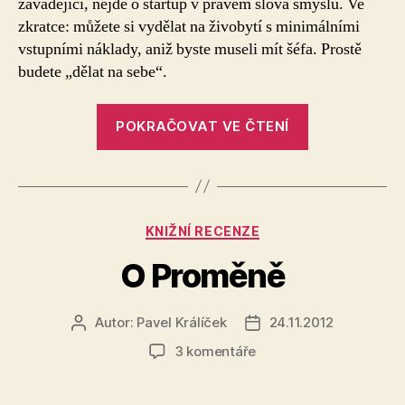
zavádějící, nejde o startup v pravém slova smyslu. Ve
zkratce: můžete si vydělat na živobytí s minimálními
vstupními náklady, aniž byste museli mít šéfa. Prostě
budete „dělat na sebe“.
„Startup
POKRAČOVAT VE ČTENÍ
za
pakatel
je
hudba
Rubriky
KNIŽNÍ RECENZE
přítomnosti“
O Proměně
Autor:
Pavel Králíček
24.11.2012
Autor
Datum
příspěvku
příspěvku
u
3 komentáře
textu
s