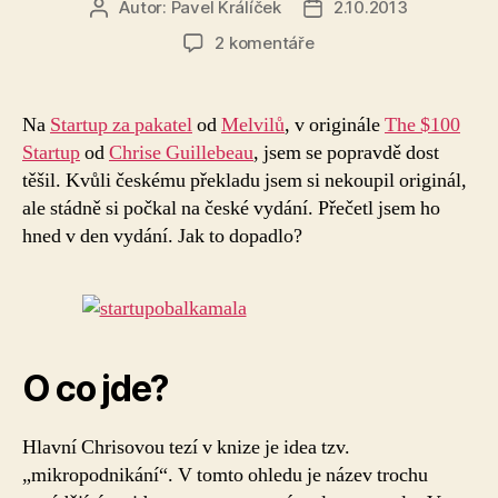
Autor:
Pavel Králíček
2.10.2013
Autor
Datum
příspěvku
příspěvku
u
2 komentáře
textu
s
názvem
Na
Startup za pakatel
od
Melvilů
, v originále
The $100
Startup
Startup
od
Chrise Guillebeau
, jsem se popravdě dost
za
těšil. Kvůli českému překladu jsem si nekoupil originál,
pakatel
ale stádně si počkal na české vydání. Přečetl jsem ho
je
hned v den vydání. Jak to dopadlo?
hudba
přítomnosti
O co jde?
Hlavní Chrisovou tezí v knize je idea tzv.
„mikropodnikání“. V tomto ohledu je název trochu