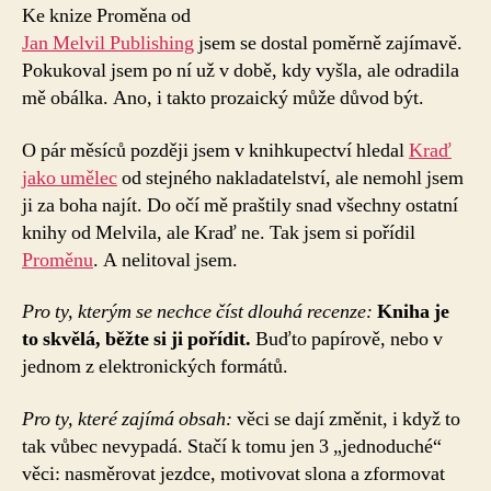
názvem
Ke knize Proměna od
O
Jan Melvil Publishing
jsem se dostal poměrně zajímavě.
Proměně
Pokukoval jsem po ní už v době, kdy vyšla, ale odradila
mě obálka. Ano, i takto prozaický může důvod být.
O pár měsíců později jsem v knihkupectví hledal
Kraď
jako umělec
od stejného nakladatelství, ale nemohl jsem
ji za boha najít. Do očí mě praštily snad všechny ostatní
knihy od Melvila, ale Kraď ne. Tak jsem si pořídil
Proměnu
. A nelitoval jsem.
Pro ty, kterým se nechce číst dlouhá recenze:
Kniha je
to skvělá, běžte si ji pořídit.
Buďto papírově, nebo v
jednom z elektronických formátů.
Pro ty, které zajímá obsah:
věci se dají změnit, i když to
tak vůbec nevypadá. Stačí k tomu jen 3 „jednoduché“
věci: nasměrovat jezdce, motivovat slona a zformovat