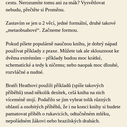
cestu. Nerozumíte tomu ani za mák? Vysvětlovat
nebudu, přečtěte si Proměnu.
Zastavím se jen u 2 věcí, jedné formální, druhé takové
„metaobsahové“. Začneme formou.
Pokud píšete populárně naučnou knihu, je dobrý nápad
používat příklady z praxe. Můžete tak ale sklouznout ke
dvěma extrémům – příklady budou moc krátké,
schematické a tedy k ničemu; nebo naopak moc dlouhé,
rozvláčné a nudné.
Bratři Heathovi použili příkladů (spíše takových
příběhů) snad několik desítek, celá kniha na nich
víceméně stojí. Podařilo se jim vybrat tolik různých
oblastí a osobitých příběhů, že i na konci knihy si budete
pamatovat příběh o rukavicích, odtučněném mléku,
nepořádném žákovi nebo brazilských drahách.