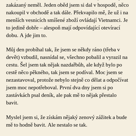
zakázaný neměl. Jeden oběd jsem si dal v hospodě, něco
nakoupil v obchodě a tak dále. Překvapilo mě, že už i na
menších vesnicích smíšené zboží ovládají Vietnamci. Je
to jedině dobře – alespoň mají odpovídající otevírací
dobu. A jde jim to.
Můj den probíhal tak, že jsem se někdy ráno (třeba v
devět) vzbudil, nasnídal se, všechno pobalil a vyrazil na
cestu. Šel jsem tak nějak nazdařbůh, ale když bylo po
cestě něco pěkného, tak jsem se podíval. Moc jsem se
nezastavoval, protože nebylo stejně co dělat a odpočívat
jsem moc nepotřeboval. První dva dny jsem si po
zastávkách psal deník, ale pak mě to nějak přestalo
bavit.
Myslel jsem si, že získám nějaký zenový zážitek a bude
mě to hodně bavit. Ale nestalo se tak.