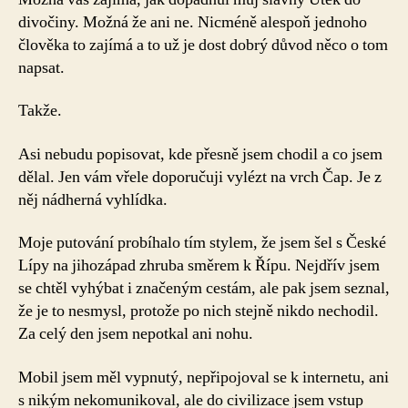
O
divočiny. Možná že ani ne. Nicméně alespoň jednoho
nenalezení
člověka to zajímá a to už je dost dobrý důvod něco o tom
zenu
napsat.
Takže.
Asi nebudu popisovat, kde přesně jsem chodil a co jsem
dělal. Jen vám vřele doporučuji vylézt na vrch Čap. Je z
něj nádherná vyhlídka.
Moje putování probíhalo tím stylem, že jsem šel s České
Lípy na jihozápad zhruba směrem k Řípu. Nejdřív jsem
se chtěl vyhýbat i značeným cestám, ale pak jsem seznal,
že je to nesmysl, protože po nich stejně nikdo nechodil.
Za celý den jsem nepotkal ani nohu.
Mobil jsem měl vypnutý, nepřipojoval se k internetu, ani
s nikým nekomunikoval, ale do civilizace jsem vstup