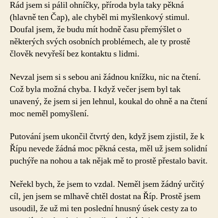
Rád jsem si pálil ohníčky, příroda byla taky pěkná
(hlavně ten Čap), ale chyběl mi myšlenkový stimul.
Doufal jsem, že budu mít hodně času přemýšlet o
některých svých osobních problémech, ale ty prostě
člověk nevyřeší bez kontaktu s lidmi.
Nevzal jsem si s sebou ani žádnou knížku, nic na čtení.
Což byla možná chyba. I když večer jsem byl tak
unavený, že jsem si jen lehnul, koukal do ohně a na čtení
moc neměl pomyšlení.
Putování jsem ukončil čtvrtý den, když jsem zjistil, že k
Řípu nevede žádná moc pěkná cesta, měl už jsem solidní
puchýře na nohou a tak nějak mě to prostě přestalo bavit.
Neřekl bych, že jsem to vzdal. Neměl jsem žádný určitý
cíl, jen jsem se mlhavě chtěl dostat na Říp. Prostě jsem
usoudil, že už mi ten poslední hnusný úsek cesty za to