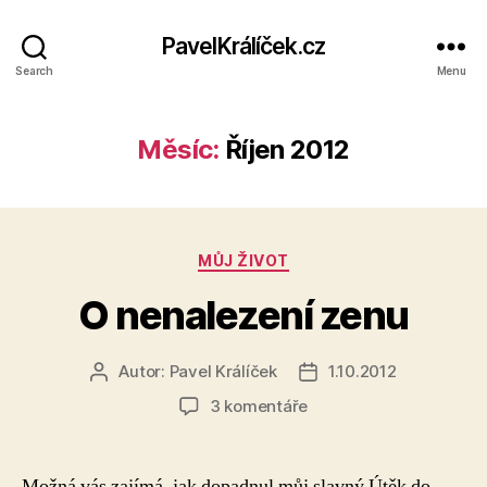
PavelKrálíček.cz
Search
Menu
Měsíc:
Říjen 2012
Rubriky
MŮJ ŽIVOT
O nenalezení zenu
Autor:
Pavel Králíček
1.10.2012
Autor
Datum
příspěvku
příspěvku
u
3 komentáře
textu
s
názvem
Možná vás zajímá, jak dopadnul můj slavný Útěk do