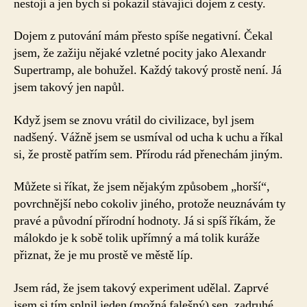
nestojí a jen bych si pokazil stávající dojem z cesty.
Dojem z putování mám přesto spíše negativní. Čekal
jsem, že zažiju nějaké vzletné pocity jako Alexandr
Supertramp, ale bohužel. Každý takový prostě není. Já
jsem takový jen napůl.
Když jsem se znovu vrátil do civilizace, byl jsem
nadšený. Vážně jsem se usmíval od ucha k uchu a říkal
si, že prostě patřím sem. Přírodu rád přenechám jiným.
Můžete si říkat, že jsem nějakým způsobem „horší“,
povrchnější nebo cokoliv jiného, protože neuznávám ty
pravé a původní přírodní hodnoty. Já si spíš říkám, že
málokdo je k sobě tolik upřímný a má tolik kuráže
přiznat, že je mu prostě ve městě líp.
Jsem rád, že jsem takový experiment udělal. Zaprvé
jsem si tím splnil jeden (možná falešný) sen, zadruhé