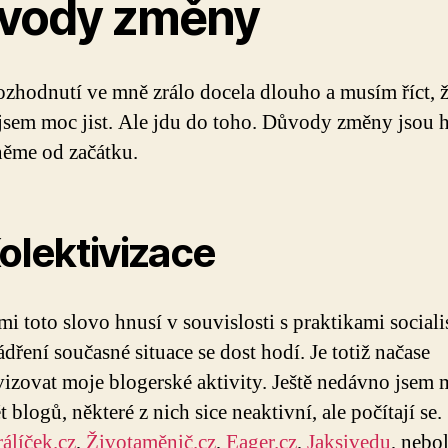
vody změny
ozhodnutí ve mně zrálo docela dlouho a musím říct, ž
ejsem moc jist. Ale jdu do toho. Důvody změny jsou h
něme od začátku.
Kolektivizace
 mi toto slovo hnusí v souvislosti s praktikami sociali
ádření současné situace se dost hodí. Je totiž načase
vizovat moje blogerské aktivity. Ještě nedávno jsem 
 blogů, některé z nich sice neaktivní, ale počítají se.
álíček.cz
,
Životaměnič.cz
,
Eager.cz
,
Jaksivedu
, nebo