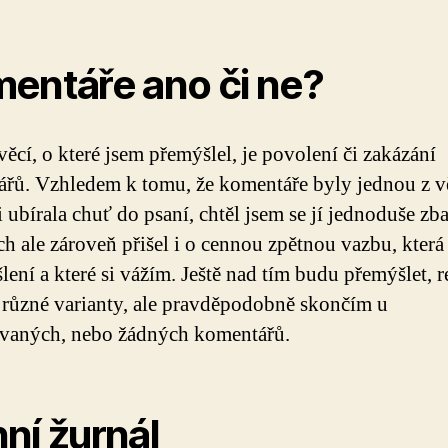
entáře ano či ne?
věcí, o které jsem přemýšlel, je povolení či zakázání
řů. Vzhledem k tomu, že komentáře byly jednou z vě
 ubírala chuť do psaní, chtěl jsem se jí jednoduše zba
h ale zároveň přišel i o cennou zpětnou vazbu, která
lení a které si vážím. Ještě nad tím budu přemýšlet, r
i různé varianty, ale pravděpodobně skončím u
vaných, nebo žádných komentářů.
ní žurnál