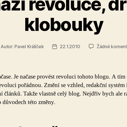
ází revoluce, dr
klobouky
Autor:
Pavel Králíček
22.1.2010
Žádné koment
tor
Datum
íspěvku
příspěvku
ačase. Je načase provést revoluci tohoto blogu. A tí
evoluci pořádnou. Změní se vzhled, redakční systém 
í článků. Takže vlastně celý blog. Nejdřív bych ale 
o důvodech této změny.