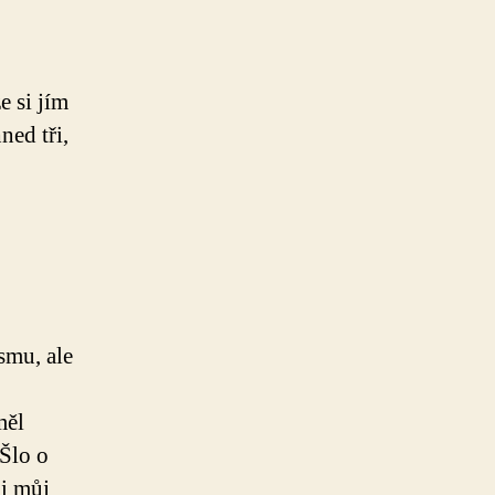
e si jím
ned tři,
smu, ale
měl
 Šlo o
li můj