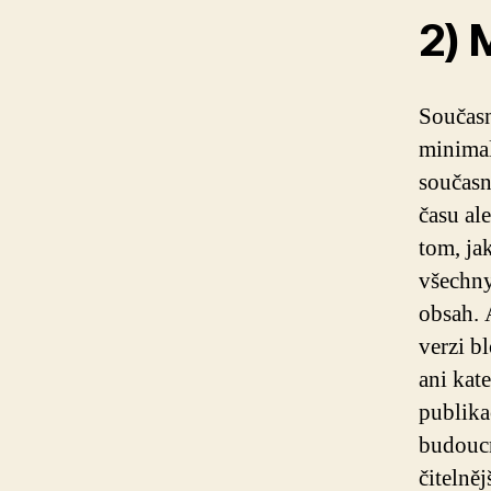
2) 
Současn
minimal
současn
času al
tom, j
všechny
obsah. A
verzi b
ani kat
publika
budoucn
čitelněj