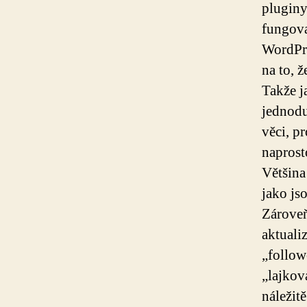
pluginy
fungova
WordPre
na to, 
Takže j
jednodu
věci, pr
naprost
Většina
jako js
Zároveň
aktuali
„follow
„lajkov
náležitě