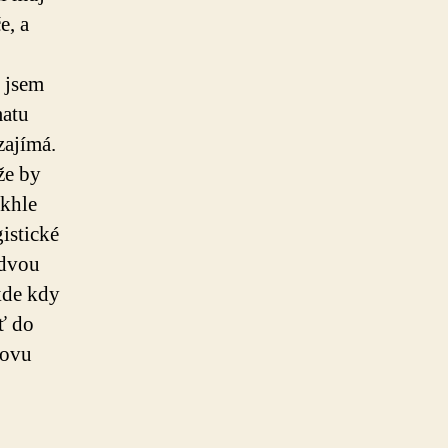
e, a
y jsem
matu
zajímá.
že by
akhle
istické
 dvou
kde kdy
ť do
novu