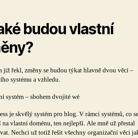
aké budou vlastní
ěny?
m již řekl, změny se budou týkat hlavně dvou věcí –
ího systému a vzhledu.
í systém – sbohem dvojité wé
ss je skvělý systém pro blog. V rámci systémů, co s
jí na vlastní doménu, ten nejlepší. Ale mně už přestal
at. Nechci už totiž řešit všechny organizační věci ja