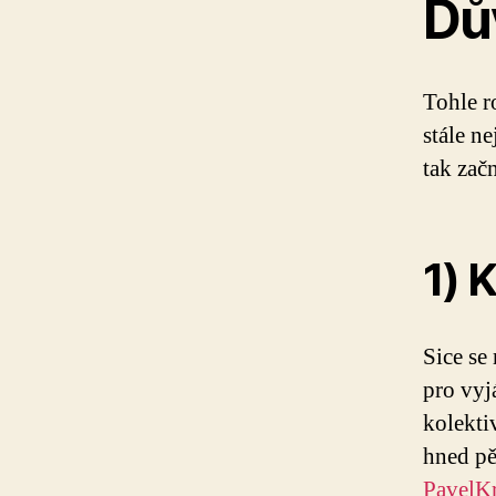
Dů
Tohle r
stále n
tak zač
1) 
Sice se
pro vyj
kolekti
hned pět
PavelKr