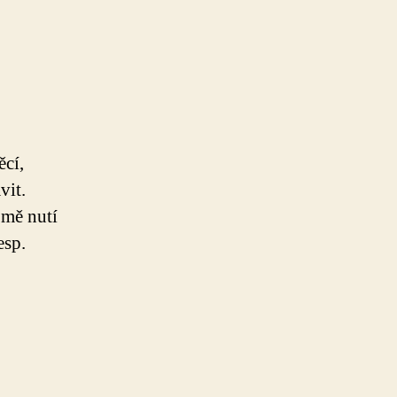
cí,
vit.
 mě nutí
esp.