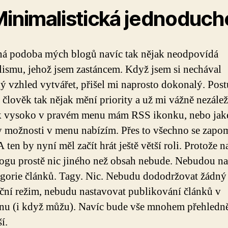
Minimalistická jednoduch
á podoba mých blogů navíc tak nějak neodpovídá
ismu, jehož jsem zastáncem. Když jsem si nechával
ý vzhled vytvářet, přišel mi naprosto dokonalý. Pos
e člověk tak nějak mění priority a už mi vážně nezálež
ak vysoko v pravém menu mám RSS ikonku, nebo jak
 možnosti v menu nabízím. Přes to všechno se zapo
 ten by nyní měl začít hrát ještě větší roli. Protože 
logu prostě nic jiného než obsah nebude. Nebudou n
egorie článků. Tagy. Nic. Nebudu dododržovat žádný
ční režim, nebudu nastavovat publikování článků v
u (i když můžu). Navíc bude vše mnohem přehledně
ší.