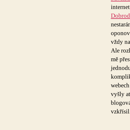
interne
Dobrod
nestará
oponova
vždy na
Ale roz
mě přes
jednodu
komplik
webech 
vyšly a
blogová
vzkřísil