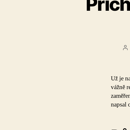
Přich
Au
př
Už je n
vážně r
zaměřen
napsal 