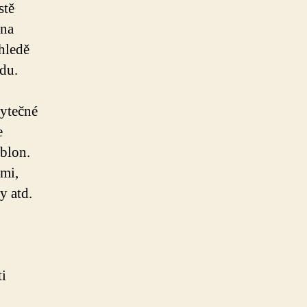
stě
 na
hledě
ádu.
bytečné
e
blon.
mi,
y atd.
ti