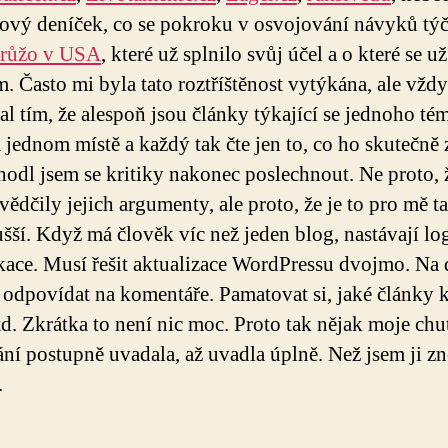
tový deníček, co se pokroku v osvojování návyků týč
růžo v USA
, které už splnilo svůj účel a o které se už
m. Často mi byla tato roztříštěnost vytýkána, ale vžd
l tím, že alespoň jsou články týkající se jednoho té
 jednom místě a každý tak čte jen to, co ho skutečně 
hodl jsem se kritiky nakonec poslechnout. Ne proto, 
vědčily jejich argumenty, ale proto, že je to pro mě t
šší. Když má člověk víc než jeden blog, nastávají log
ace. Musí řešit aktualizace WordPressu dvojmo. Na
odpovídat na komentáře. Pamatovat si, jaké články 
td. Zkrátka to není nic moc. Proto tak nějak moje chu
ní postupně uvadala, až uvadla úplně. Než jsem ji z
.