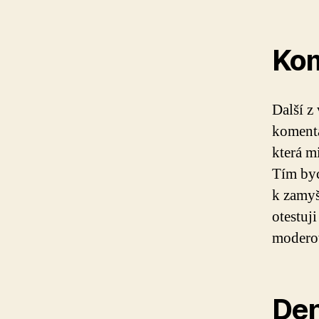
Kom
Další z 
komentá
která mi
Tím byc
k zamyš
otestuj
modero
Den