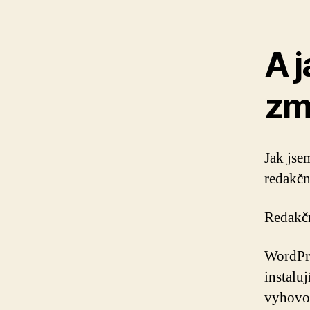
A j
zm
Jak jse
redakčn
Redakčn
WordPre
instalu
vyhovov