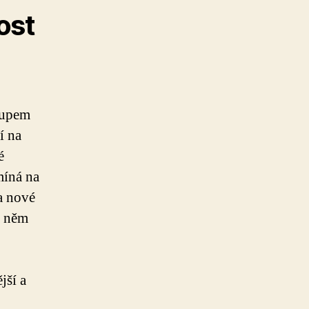
ost
tupem
í na
é
míná na
na nové
a něm
jší a