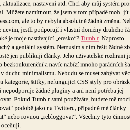
, aktualizace, nastavení atd. Chci aby můj systém pro
l. Můžete namítnout, že jsem v tom případě mohl jít
ss.com, ale to by nebyla absolutně žádná změna. Ne
že nevím, jestli podporují i vlastní domény druhého ř
aké je moje nastávající „eresko“?
Tumblr
. Naprosto
chý a geniální systém. Nemusím s ním řešit žádné z
ostě jen publikuji články. Jeho uživatelské rozhraní j
o bezkonkurenční a navíc nabízí mnoho parádních ša
 v duchu minimalismu. Nebudu se muset zabývat věc
ou kategorie, štítky, nefungující CSS styly pro obrázk
 nepodporuje žádné pluginy a ani není potřeba jej
zovat. Pokud Tumblr sami používáte, budete mě moci
ovat“ podobě jako na Twitteru, případně mé články
at“ nebo rovnou „rebloggovat“. Všechny tyto činnos
 oceňuji.