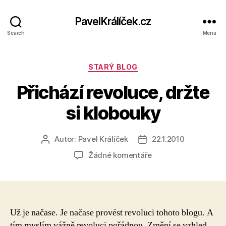
PavelKrálíček.cz
Search
Menu
Rubriky
STARÝ BLOG
Přichází revoluce, držte
si klobouky
Autor:
Pavel Králíček
22.1.2010
Autor
Datum
příspěvku
příspěvku
u
Žádné komentáře
textu
s
názvem
Přichází
revoluce,
Už je načase. Je načase provést revoluci tohoto blogu. A
držte
tím myslím vážně revoluci pořádnou. Změní se vzhled,