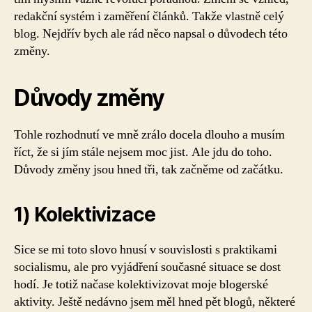
si
redakční systém i zaměření článků. Takže vlastně celý
klobouky
blog. Nejdřív bych ale rád něco napsal o důvodech této
změny.
Důvody změny
Tohle rozhodnutí ve mně zrálo docela dlouho a musím
říct, že si jím stále nejsem moc jist. Ale jdu do toho.
Důvody změny jsou hned tři, tak začněme od začátku.
1) Kolektivizace
Sice se mi toto slovo hnusí v souvislosti s praktikami
socialismu, ale pro vyjádření současné situace se dost
hodí. Je totiž načase kolektivizovat moje blogerské
aktivity. Ještě nedávno jsem měl hned pět blogů, některé