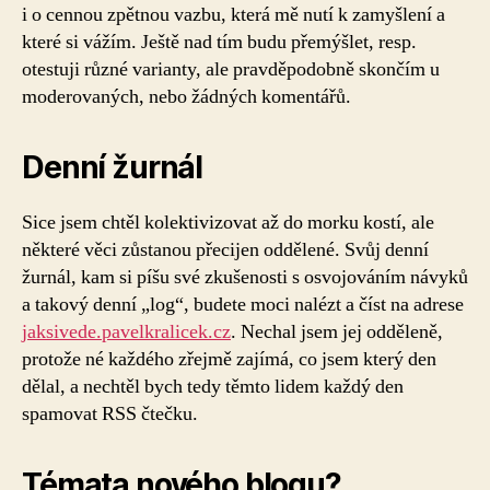
i o cennou zpětnou vazbu, která mě nutí k zamyšlení a
které si vážím. Ještě nad tím budu přemýšlet, resp.
otestuji různé varianty, ale pravděpodobně skončím u
moderovaných, nebo žádných komentářů.
Denní žurnál
Sice jsem chtěl kolektivizovat až do morku kostí, ale
některé věci zůstanou přecijen oddělené. Svůj denní
žurnál, kam si píšu své zkušenosti s osvojováním návyků
a takový denní „log“, budete moci nalézt a číst na adrese
jaksivede.pavelkralicek.cz
. Nechal jsem jej odděleně,
protože né každého zřejmě zajímá, co jsem který den
dělal, a nechtěl bych tedy těmto lidem každý den
spamovat RSS čtečku.
Témata nového blogu?