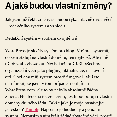
A jaké budou vlastní změny?
Jak jsem již řekl, změny se budou týkat hlavně dvou věcí
– redakčního systému a vzhledu.
Redakční systém – sbohem dvojité wé
WordPress je skvělý systém pro blog. V rámci systémů,
co se instalují na vlastní doménu, ten nejlepší. Ale mně
už přestal vyhovovat. Nechci už totiž řešit všechny
organizační věci jako pluginy, aktualizace, nastavení
atd. Chci aby můj systém prostě fungoval. Můžete
namítnout, že jsem v tom případě mohl jít na
WordPress.com, ale to by nebyla absolutně žádná
změna. Nehledě na to, že nevím, jestli podporují i vlastní
domény druhého řádu. Takže jaké je moje nastávající
„eresko“?
Tumblr
. Naprosto jednoduchý a geniální
systém. Nemusím s ním řešit žádné zbytečné věci, prostě