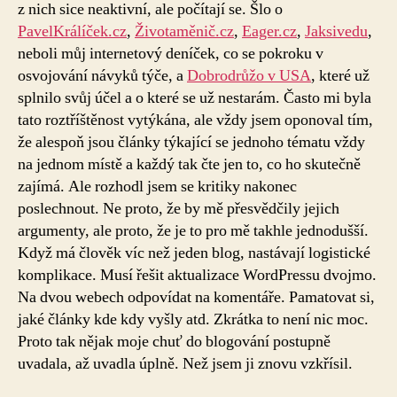
z nich sice neaktivní, ale počítají se. Šlo o
PavelKrálíček.cz
,
Životaměnič.cz
,
Eager.cz
,
Jaksivedu
,
neboli můj internetový deníček, co se pokroku v
osvojování návyků týče, a
Dobrodrůžo v USA
, které už
splnilo svůj účel a o které se už nestarám. Často mi byla
tato roztříštěnost vytýkána, ale vždy jsem oponoval tím,
že alespoň jsou články týkající se jednoho tématu vždy
na jednom místě a každý tak čte jen to, co ho skutečně
zajímá. Ale rozhodl jsem se kritiky nakonec
poslechnout. Ne proto, že by mě přesvědčily jejich
argumenty, ale proto, že je to pro mě takhle jednodušší.
Když má člověk víc než jeden blog, nastávají logistické
komplikace. Musí řešit aktualizace WordPressu dvojmo.
Na dvou webech odpovídat na komentáře. Pamatovat si,
jaké články kde kdy vyšly atd. Zkrátka to není nic moc.
Proto tak nějak moje chuť do blogování postupně
uvadala, až uvadla úplně. Než jsem ji znovu vzkřísil.