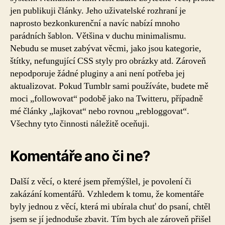
jen publikuji články. Jeho uživatelské rozhraní je
naprosto bezkonkurenční a navíc nabízí mnoho
parádních šablon. Většina v duchu minimalismu.
Nebudu se muset zabývat věcmi, jako jsou kategorie,
štítky, nefungující CSS styly pro obrázky atd. Zároveň
nepodporuje žádné pluginy a ani není potřeba jej
aktualizovat. Pokud Tumblr sami používáte, budete mě
moci „followovat“ podobě jako na Twitteru, případně
mé články „lajkovat“ nebo rovnou „rebloggovat“.
Všechny tyto činnosti náležitě oceňuji.
Komentáře ano či ne?
Další z věcí, o které jsem přemýšlel, je povolení či
zakázání komentářů. Vzhledem k tomu, že komentáře
byly jednou z věcí, která mi ubírala chuť do psaní, chtěl
jsem se jí jednoduše zbavit. Tím bych ale zároveň přišel