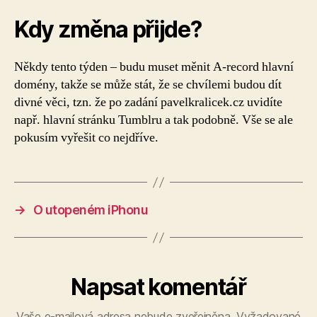
Kdy změna přijde?
Někdy tento týden – budu muset měnit A-record hlavní
domény, takže se může stát, že se chvílemi budou dít
divné věci, tzn. že po zadání pavelkralicek.cz uvidíte
např. hlavní stránku Tumblru a tak podobně. Vše se ale
pokusím vyřešit co nejdříve.
→
O utopeném iPhonu
Napsat komentář
Vaše e-mailová adresa nebude zveřejněna.
Vyžadované