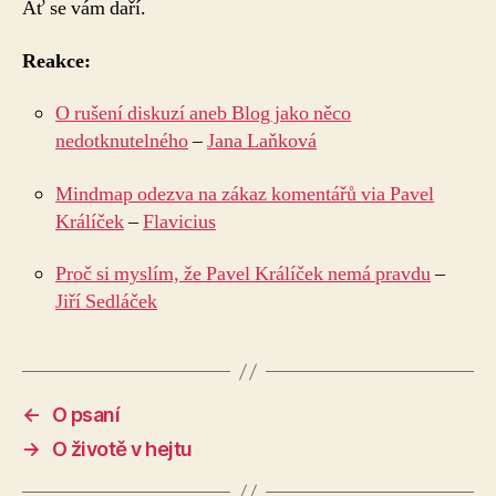
Ať se vám daří.
Reakce:
O rušení diskuzí aneb Blog jako něco
nedotknutelného
–
Jana Laňková
Mindmap odezva na zákaz komentářů via Pavel
Králíček
–
Flavicius
Proč si myslím, že Pavel Králíček nemá pravdu
–
Jiří Sedláček
←
O psaní
→
O životě v hejtu