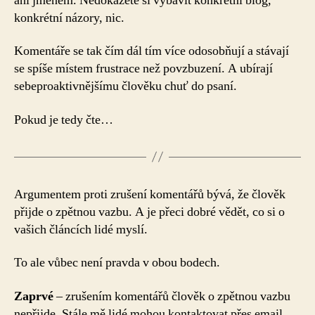
ani jménem. Nedokážete si vybavit konkrétní blog,
konkrétní názory, nic.
Komentáře se tak čím dál tím více odosobňují a stávají
se spíše místem frustrace než povzbuzení. A ubírají
sebeproaktivnějšímu člověku chuť do psaní.
Pokud je tedy čte…
Argumentem proti zrušení komentářů bývá, že člověk
přijde o zpětnou vazbu. A je přeci dobré vědět, co si o
vašich článcích lidé myslí.
To ale vůbec není pravda v obou bodech.
Zaprvé
– zrušením komentářů člověk o zpětnou vazbu
nepřijde. Stále mě lidé mohou kontaktovat přes email,