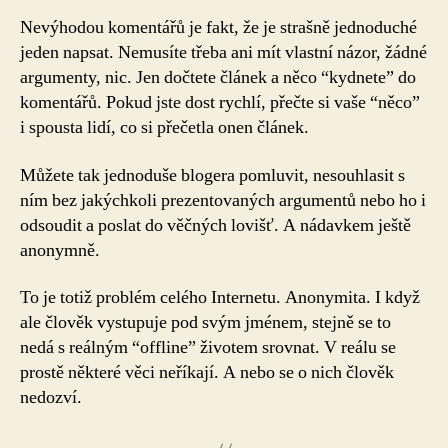
Nevýhodou komentářů je fakt, že je strašně jednoduché
jeden napsat. Nemusíte třeba ani mít vlastní názor, žádné
argumenty, nic. Jen dočtete článek a něco “kydnete” do
komentářů. Pokud jste dost rychlí, přečte si vaše “něco”
i spousta lidí, co si přečetla onen článek.
Můžete tak jednoduše blogera pomluvit, nesouhlasit s
ním bez jakýchkoli prezentovaných argumentů nebo ho i
odsoudit a poslat do věčných lovišť. A nádavkem ještě
anonymně.
To je totiž problém celého Internetu. Anonymita. I když
ale člověk vystupuje pod svým jménem, stejně se to
nedá s reálným “offline” životem srovnat. V reálu se
prostě některé věci neříkají. A nebo se o nich člověk
nedozví.