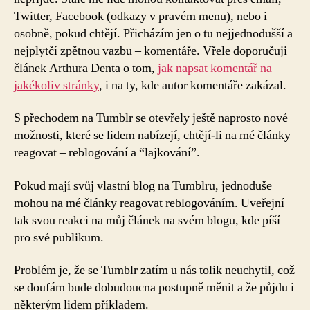
Twitter, Facebook (odkazy v pravém menu), nebo i
osobně, pokud chtějí. Přicházím jen o tu nejjednodušší a
nejplytčí zpětnou vazbu – komentáře. Vřele doporučuji
článek Arthura Denta o tom,
jak napsat komentář na
jakékoliv stránky
, i na ty, kde autor komentáře zakázal.
S přechodem na Tumblr se otevřely ještě naprosto nové
možnosti, které se lidem nabízejí, chtějí-li na mé články
reagovat – reblogování a “lajkování”.
Pokud mají svůj vlastní blog na Tumblru, jednoduše
mohou na mé články reagovat reblogováním. Uveřejní
tak svou reakci na můj článek na svém blogu, kde píší
pro své publikum.
Problém je, že se Tumblr zatím u nás tolik neuchytil, což
se doufám bude dobudoucna postupně měnit a že půjdu i
některým lidem příkladem.