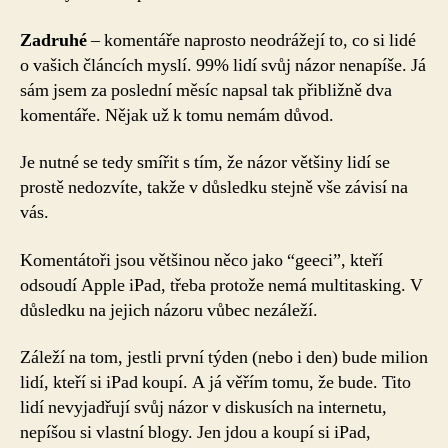
Zadruhé
– komentáře naprosto neodrážejí to, co si lidé
o vašich článcích myslí. 99% lidí svůj názor nenapíše. Já
sám jsem za poslední měsíc napsal tak přibližně dva
komentáře. Nějak už k tomu nemám důvod.
Je nutné se tedy smířit s tím, že názor většiny lidí se
prostě nedozvíte, takže v důsledku stejně vše závisí na
vás.
Komentátoři jsou většinou něco jako “geeci”, kteří
odsoudí Apple iPad, třeba protože nemá multitasking. V
důsledku na jejich názoru vůbec nezáleží.
Záleží na tom, jestli první týden (nebo i den) bude milion
lidí, kteří si iPad koupí. A já věřím tomu, že bude. Tito
lidí nevyjadřují svůj názor v diskusích na internetu,
nepíšou si vlastní blogy. Jen jdou a koupí si iPad,