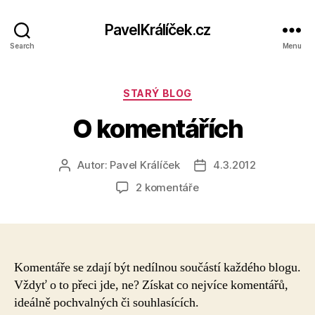
PavelKrálíček.cz
Search
Menu
Rubriky
STARÝ BLOG
O komentářích
Autor:
Pavel Králíček
4.3.2012
Autor
Datum
příspěvku
příspěvku
u
2 komentáře
textu
s
názvem
O
komentářích
Komentáře se zdají být nedílnou součástí každého blogu.
Vždyť o to přeci jde, ne? Získat co nejvíce komentářů,
ideálně pochvalných či souhlasících.