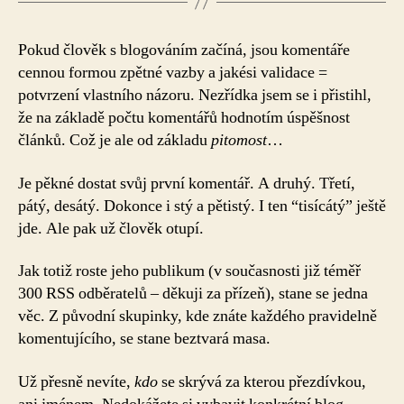
Pokud člověk s blogováním začíná, jsou komentáře
cennou formou zpětné vazby a jakési validace =
potvrzení vlastního názoru. Nezřídka jsem se i přistihl,
že na základě počtu komentářů hodnotím úspěšnost
článků. Což je ale od základu
pitomost
…
Je pěkné dostat svůj první komentář. A druhý. Třetí,
pátý, desátý. Dokonce i stý a pětistý. I ten “tisícátý” ještě
jde. Ale pak už člověk otupí.
Jak totiž roste jeho publikum (v současnosti již téměř
300 RSS odběratelů – děkuji za přízeň), stane se jedna
věc. Z původní skupinky, kde znáte každého pravidelně
komentujícího, se stane beztvará masa.
Už přesně nevíte,
kdo
se skrývá za kterou přezdívkou,