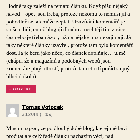
Hodně taky záleží na tématu článku. Když píšu nějaký
návod – opět jsou třeba, protože někomu to nemusí jít a
pohodlně se tak může zeptat. Uzavírání komentářů je
spíše u lidí, co už blogují dlouho a nechtějí tím ztrácet
čas nebo je třeba názory už na nějaké tma nezajímají. Já
taky některé články uzavřel, protože tam bylo komentářů
dost. Já je beru jako něco, co článek doplňuje… u.mě
(chápu, že u magazínů a podobných webů jsou
komentáře plný blbostí, protože tam chodí pořád stejný
blbci dokola).
ODPOVĚDĚT
Tomas Votocek
3.1.2014 (11:09)
Musim napsat, ze po dlouhý době blog, kterej mě baví
pročítat a v celý řadě článků nacházím věci, nad